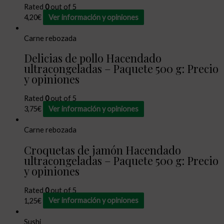
Rated
0
out of 5
4,20
€
Ver información y opiniones
Carne rebozada
Delicias de pollo Hacendado
ultracongeladas – Paquete 500 g: Precio
y opiniones
Rated
0
out of 5
3,75
€
Ver información y opiniones
Carne rebozada
Croquetas de jamón Hacendado
ultracongeladas – Paquete 500 g: Precio
y opiniones
Rated
0
out of 5
1,25
€
Ver información y opiniones
Sushi