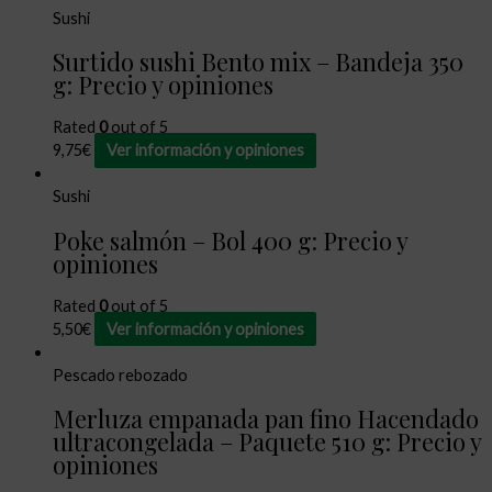
Sushi
Surtido sushi Bento mix – Bandeja 350
g: Precio y opiniones
Rated
0
out of 5
9,75
€
Ver información y opiniones
Sushi
Poke salmón – Bol 400 g: Precio y
opiniones
Rated
0
out of 5
5,50
€
Ver información y opiniones
Pescado rebozado
Merluza empanada pan fino Hacendado
ultracongelada – Paquete 510 g: Precio y
opiniones