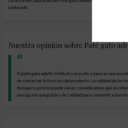
La fecha de caducidad del Paté gato adulto Delikuit con pollo 
caducado.
Nuestra opinión sobre Paté gato adul
El paté gato adulto Delikuit con pollo y pavo es una excel
de conservar la frescura del producto. La calidad de los i
Aunque su precio puede variar, consideramos que su relaci
una opción asequible y de calidad para consentir a nuestro