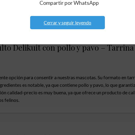
y pavo se encuentra impresa en el envase. Se recomienda verificar e
Compartir por WhatsApp
Cerrar y seguir leyendo
to Delikuit con pollo y pavo – Tarrina
ente opción para consentir a nuestras mascotas. Su formato en tarr
ngredientes es notable, ya que contiene pollo y pavo, lo que garanti
ón calidad-precio es muy buena, ya que ofrece un producto de calid
s felinos.