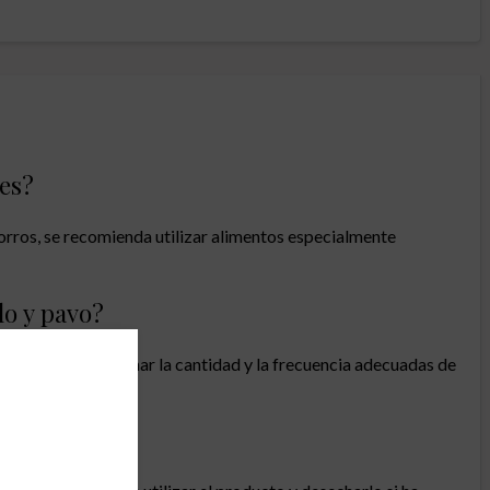
des?
orros, se recomienda utilizar alimentos especialmente
lo y pavo?
nario para determinar la cantidad y la frecuencia adecuadas de