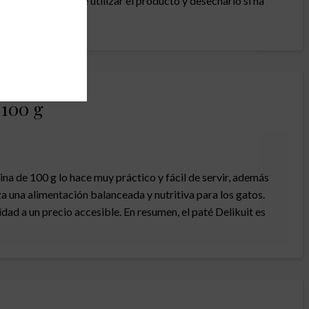
sta fecha antes de utilizar el producto y desecharlo si ha
 100 g
ina de 100 g lo hace muy práctico y fácil de servir, además
za una alimentación balanceada y nutritiva para los gatos.
ad a un precio accesible. En resumen, el paté Delikuit es