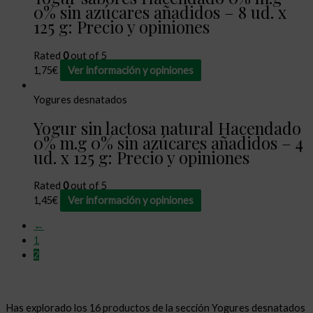
0% sin azúcares añadidos – 8 ud. x
125 g: Precio y opiniones
Rated
0
out of 5
1,75
€
Ver información y opiniones
Yogures desnatados
Yogur sin lactosa natural Hacendado
0% m.g 0% sin azúcares añadidos – 4
ud. x 125 g: Precio y opiniones
Rated
0
out of 5
1,45
€
Ver información y opiniones
←
1
2
Has explorado los 16 productos de la sección Yogures desnatados