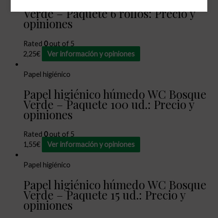
Papel higiénico Doble Rollo Bosque
Verde – Paquete 6 rollos: Precio y
opiniones
Rated
0
out of 5
2,25
€
Ver información y opiniones
Papel higiénico
Papel higiénico húmedo WC Bosque
Verde – Paquete 100 ud.: Precio y
opiniones
Rated
0
out of 5
1,55
€
Ver información y opiniones
Papel higiénico
Papel higiénico húmedo WC Bosque
Verde – Paquete 15 ud.: Precio y
opiniones