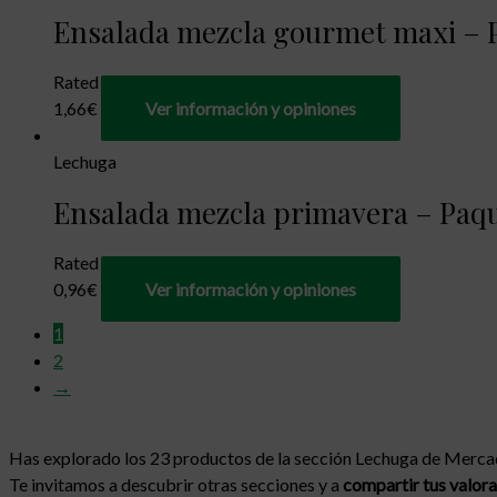
Ensalada mezcla gourmet maxi – P
Rated
0
out of 5
1,66
€
Ver información y opiniones
Lechuga
Ensalada mezcla primavera – Paque
Rated
0
out of 5
0,96
€
Ver información y opiniones
1
2
→
Has explorado los 23 productos de la sección Lechuga de Merca
Te invitamos a descubrir otras secciones y a
compartir tus valora