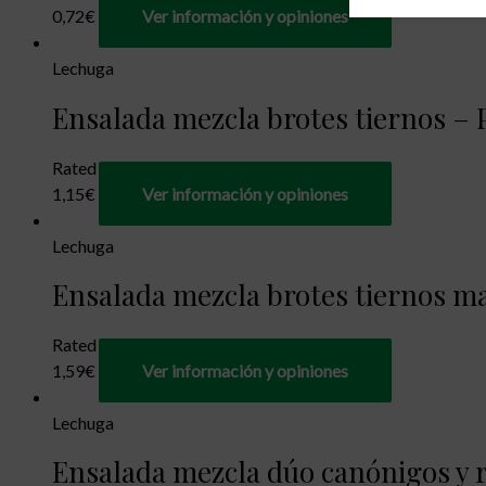
0,72
€
Ver información y opiniones
Lechuga
Ensalada mezcla brotes tiernos – P
Rated
0
out of 5
1,15
€
Ver información y opiniones
Lechuga
Ensalada mezcla brotes tiernos max
Rated
0
out of 5
1,59
€
Ver información y opiniones
Lechuga
Ensalada mezcla dúo canónigos y r