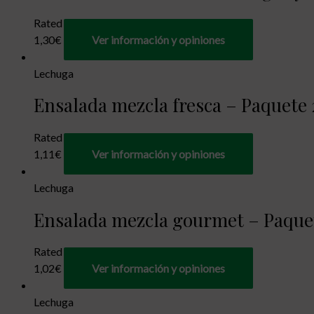
Rated
0
out of 5
1,30
€
Ver información y opiniones
Lechuga
Ensalada mezcla fresca – Paquete 
Rated
0
out of 5
1,11
€
Ver información y opiniones
Lechuga
Ensalada mezcla gourmet – Paquete
Rated
0
out of 5
1,02
€
Ver información y opiniones
Lechuga