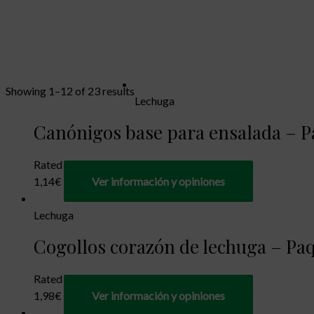
Showing 1–12 of 23 results
Lechuga
Canónigos base para ensalada – Pa
Rated
0
out of 5
1,14
€
Ver información y opiniones
Lechuga
Cogollos corazón de lechuga – Paqu
Rated
0
out of 5
1,98
€
Ver información y opiniones