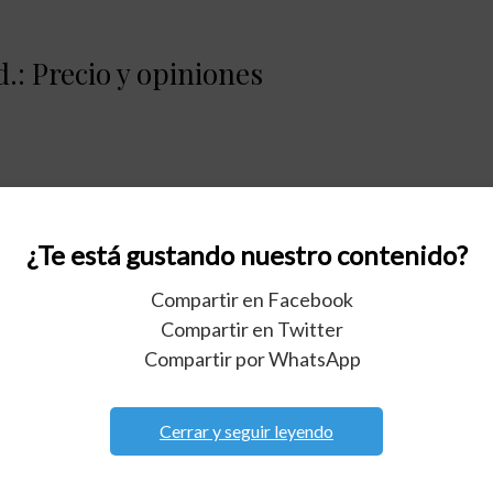
.: Precio y opiniones
 opiniones
¿Te está gustando nuestro contenido?
Compartir en Facebook
Compartir en Twitter
Compartir por WhatsApp
uete 250 g: Precio y opiniones
Cerrar y seguir leyendo