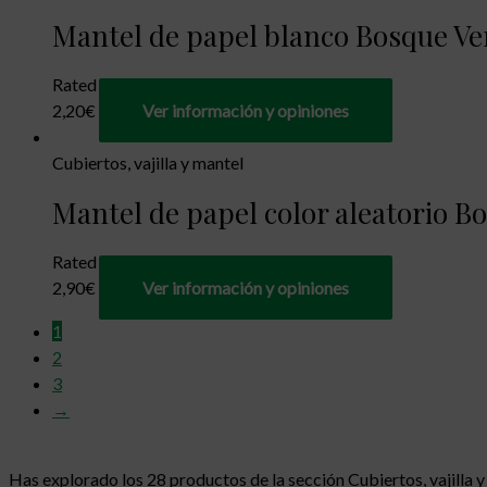
Mantel de papel blanco Bosque Verd
Rated
0
out of 5
2,20
€
Ver información y opiniones
Cubiertos, vajilla y mantel
Mantel de papel color aleatorio Bo
Rated
0
out of 5
2,90
€
Ver información y opiniones
1
2
3
→
Has explorado los 28 productos de la sección Cubiertos, vajilla