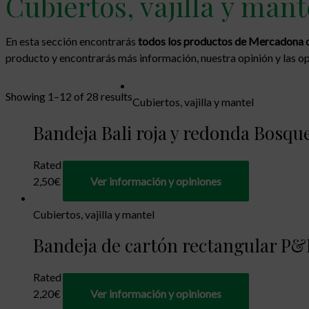
Cubiertos, vajilla y man
En esta sección encontrarás
todos los productos de Mercadona de 
producto y encontrarás más información, nuestra opinión y las op
Showing 1–12 of 28 results
Cubiertos, vajilla y mantel
Bandeja Bali roja y redonda Bosque
Rated
0
out of 5
2,50
€
Ver información y opiniones
Cubiertos, vajilla y mantel
Bandeja de cartón rectangular P&H
Rated
0
out of 5
2,20
€
Ver información y opiniones