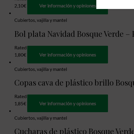
2,10
€
Ver información y opiniones
Cubiertos, vajilla y mantel
Bol plata Navidad Bosque Verde – P
Rated
0
out of 5
1,80
€
Ver información y opiniones
Cubiertos, vajilla y mantel
Copas cava de plástico brillo Bosq
Rated
0
out of 5
1,85
€
Ver información y opiniones
Cubiertos, vajilla y mantel
Cucharas de plástico Bosque Verde 