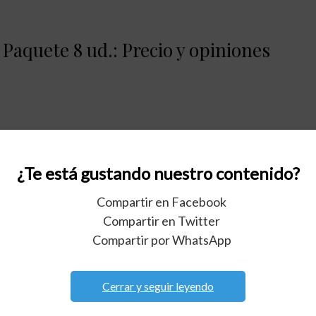
aquete 8 ud.: Precio y opiniones
e – Paquete 4 ud.: Precio y opiniones
¿Te está gustando nuestro contenido?
Compartir en Facebook
Compartir en Twitter
Compartir por WhatsApp
Paquete 15 ud.: Precio y opiniones
Cerrar y seguir leyendo