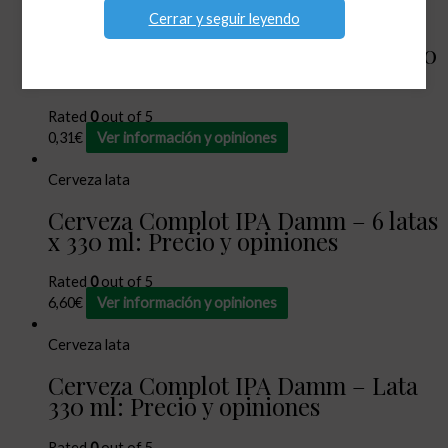
Cerveza lata
Cerrar y seguir leyendo
Cerveza Clásica Steinburg – Lata 330
ml: Precio y opiniones
Rated
0
out of 5
0,31
€
Ver información y opiniones
Cerveza lata
Cerveza Complot IPA Damm – 6 latas
x 330 ml: Precio y opiniones
Rated
0
out of 5
6,60
€
Ver información y opiniones
Cerveza lata
Cerveza Complot IPA Damm – Lata
330 ml: Precio y opiniones
Rated
0
out of 5