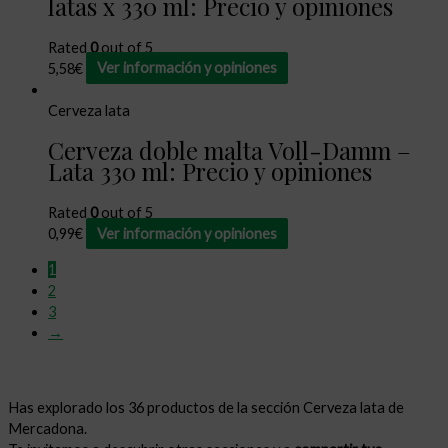
latas x 330 ml: Precio y opiniones
Rated
0
out of 5
5,58
€
Ver información y opiniones
Cerveza lata
Cerveza doble malta Voll-Damm –
Lata 330 ml: Precio y opiniones
Rated
0
out of 5
0,99
€
Ver información y opiniones
1
2
3
→
Has explorado los 36 productos de la sección Cerveza lata de
Mercadona.